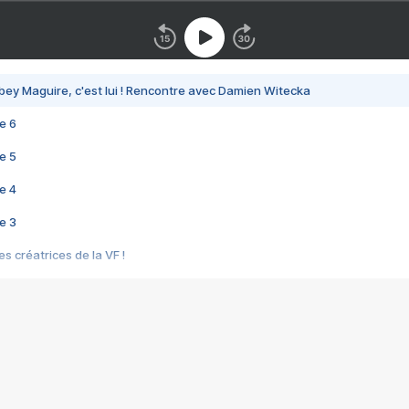
bey Maguire, c'est lui ! Rencontre avec Damien Witecka
e 6
e 5
e 4
e 3
s créatrices de la VF !
e 2
e 1
e Mektoub My Love arrive enfin ! Rencontre avec Shaïn Boumedine et Sal
i : après Toni en famille