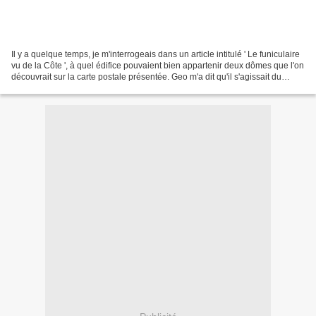
Il y a quelque temps, je m'interrogeais dans un article intitulé ' Le funiculaire
vu de la Côte ', à quel édifice pouvaient bien appartenir deux dômes que l'on
découvrait sur la carte postale présentée. Geo m'a dit qu'il s'agissait du
Grand Hôtel Moderne....