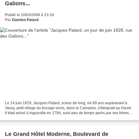
Galions...
Publié le 10/03/2008 à 23:18
Par
Damien Patard
Le 14 juin 1829, Jacques Patard, scieur de long, né 69 ans auparavant à
Vassy, petit village du bocage virois, dans le Calvados, s'éteignait au Havre.
Il était arrivé à Ingouville en 1784, suivi peu de temps après par ses frères
Louis et Jean.Après avoir...
Le Grand Hôtel Moderne, Boulevard de