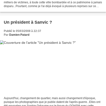
milliers de victimes, à toute cette ville bombardée et à ce patrimoine à jamais
disparu...Pourtant, comme je l'ai déjà évoqué à plusieurs reprises sur ce
blog, on ne peut savoir...
Un président à Sanvic ?
Publié le 05/03/2008 à 22:37
Par
Damien Patard
Aujourd'hui, changement de quartier, mais aussi changement d'époque,
puisque les photographies que je publie datent de l'après-guerre...Elles ont
été envoyées par Sophie Gréaume sur le forum du GGHSM avec cette