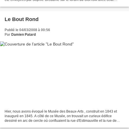
interrogation : à quelle occasion ont-elles...
Le Bout Rond
Publié le 04/03/2008 à 00:56
Par
Damien Patard
Hier, nous avons évoqué le Musée des Beaux-Arts , construit en 1843 et
inauguré en 1845. A côté de ce Musée, on trouvait un curieux édifice
dessiné en arc de cercle où confluaient la rue d'Estimauville et la rue de
Paris. Cette forme arrondie lui valut...