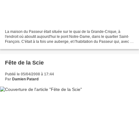
La maison du Passeur était située sur le quai de la Grande-Crique, à
l'endroit où aboutit aujourd'hui le pont Notre-Dame, dans le quartier Saint-
François. C'était à la fois une auberge, et l'habitation du Passeur qui, avec sa
barque, conduisait qui le...
Fête de la Scie
Publié le 05/04/2008 à 17:44
Par
Damien Patard