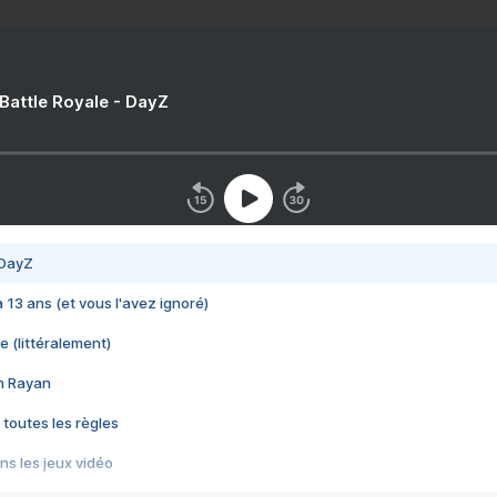
 Battle Royale - DayZ
 DayZ
 a 13 ans (et vous l'avez ignoré)
e (littéralement)
im Rayan
 toutes les règles
s les jeux vidéo