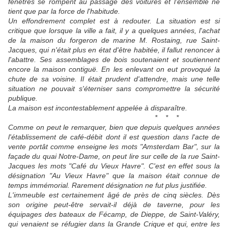
fenêtres se rompent au passage des voitures et l'ensemble ne
tient que par la force de l'habitude.
Un effondrement complet est à redouter. La situation est si
critique que lorsque la ville a fait, il y a quelques années, l'achat
de la maison du forgeron de marine M. Rostaing, rue Saint-
Jacques, qui n'était plus en état d'être habitée, il fallut renoncer à
l'abattre. Ses assemblages de bois soutenaient et soutiennent
encore la maison contiguë. En les enlevant on eut provoqué la
chute de sa voisine. Il était prudent d'attendre, mais une telle
situation ne pouvait s'éterniser sans compromettre la sécurité
publique.
La maison est incontestablement appelée à disparaître.
* * *
Comme on peut le remarquer, bien que depuis quelques années
l'établissement de café-débit dont il est question dans l'acte de
vente portât comme enseigne les mots "Amsterdam Bar", sur la
façade du quai Notre-Dame, on peut lire sur celle de la rue Saint-
Jacques les mots "Café du Vieux Havre". C'est en effet sous la
désignation "Au Vieux Havre" que la maison était connue de
temps immémorial. Rarement désignation ne fut plus justifiée.
L'immeuble est certainement âgé de près de cinq siècles. Dès
son origine peut-être servait-il déjà de taverne, pour les
équipages des bateaux de Fécamp, de Dieppe, de Saint-Valéry,
qui venaient se réfugier dans la Grande Crique et qui, entre les