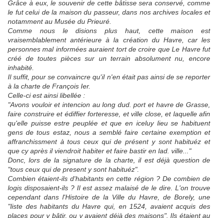
Grâce à eux, le souvenir de cette bâtisse sera conservé, comme
le fut celui de la maison du passeur, dans nos archives locales et
notamment au Musée du Prieuré.
Comme nous le disions plus haut, cette maison est
vraisemblablement antérieure à la création du Havre, car les
personnes mal informées auraient tort de croire que Le Havre fut
créé de toutes pièces sur un terrain absolument nu, encore
inhabité.
Il suffit, pour se convaincre qu'il n'en était pas ainsi de se reporter
à la charte de François Ier.
Celle-ci est ainsi libellée :
"Avons vouloir et intencion au long dud. port et havre de Grasse,
faire construire et édiffier forteresse, et ville close, et laquelle afin
qu'elle puisse estre peuplée et que en iceluy lieu se habituent
gens de tous estaz, nous a semblé faire certaine exemption et
affranchissment à tous ceux qui de présent y sont habituéz et
que cy après il viendroit habiter et faire bastir en lad. ville..."
Donc, lors de la signature de la charte, il est déjà question de
"tous ceux qui de present y sont habituéz".
Combien étaient-ils d'habitants en cette région ? De combien de
logis disposaient-ils ? Il est assez malaisé de le dire. L'on trouve
cependant dans l'Histoire de la Ville du Havre, de Borely, une
"liste des habitants du Havre qui, en 1524, avaient acquis des
places pour y bâtir, ou y avaient déjà des maisons". Ils étaient au