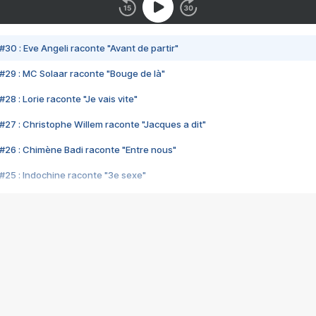
#30 : Eve Angeli raconte "Avant de partir"
#29 : MC Solaar raconte "Bouge de là"
28 : Lorie raconte "Je vais vite"
#27 : Christophe Willem raconte "Jacques a dit"
#26 : Chimène Badi raconte "Entre nous"
#25 : Indochine raconte "3e sexe"
#24 : Zaho raconte "C'est chelou"
#23 : Patrick Bruel raconte "Au café des délices"
#22 : Kyo raconte "Le chemin"
#21 : Nolwenn Leroy raconte "Cassé"
#20 : Patrick Hernandez raconte "Born to be alive"