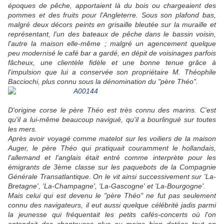
époques de pêche, apportaient là du bois ou chargeaient des
pommes et des fruits pour l'Angleterre. Sous son plafond bas,
malgré deux décors peints en grisaille bleutée sur la muraille et
représentant, l'un des bateaux de pêche dans le bassin voisin,
l'autre la maison elle-même ; malgré un agencement quelque
peu modernisé le café bar a gardé, en dépit de voisinages parfois
fâcheux, une clientèle fidèle et une bonne tenue grâce à
l'impulsion que lui a conservée son propriétaire M. Théophile
Bacciochi, plus connu sous la dénomination du "père Théo".
D'origine corse le père Théo est très connu des marins. C'est
qu'il a lui-même beaucoup navigué, qu'il a bourlingué sur toutes
les mers.
Après avoir voyagé comme matelot sur les voiliers de la maison
Auger, le père Théo qui pratiquait couramment le hollandais,
l'allemand et l'anglais était entré comme interprète pour les
émigrants de 3ème classe sur les paquebots de la Compagnie
Générale Transatlantique. On le vit ainsi successivement sur 'La-
Bretagne', 'La-Champagne', 'La-Gascogne' et 'La-Bourgogne'.
Mais celui qui est devenu le "père Théo" ne fut pas seulement
connu des navigateurs, il eut aussi quelque célébrité jadis parmi
la jeunesse qui fréquentait les petits cafés-concerts où l'on