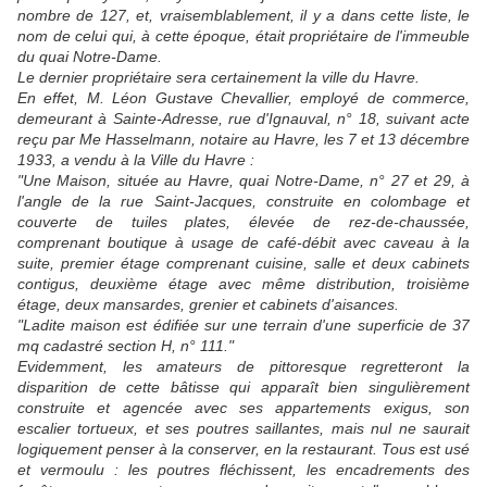
nombre de 127, et, vraisemblablement, il y a dans cette liste, le
nom de celui qui, à cette époque, était propriétaire de l'immeuble
du quai Notre-Dame.
Le dernier propriétaire sera certainement la ville du Havre.
En effet, M. Léon Gustave Chevallier, employé de commerce,
demeurant à Sainte-Adresse, rue d'Ignauval, n° 18, suivant acte
reçu par Me Hasselmann, notaire au Havre, les 7 et 13 décembre
1933, a vendu à la Ville du Havre :
"Une Maison, située au Havre, quai Notre-Dame, n° 27 et 29, à
l'angle de la rue Saint-Jacques, construite en colombage et
couverte de tuiles plates, élevée de rez-de-chaussée,
comprenant boutique à usage de café-débit avec caveau à la
suite, premier étage comprenant cuisine, salle et deux cabinets
contigus, deuxième étage avec même distribution, troisième
étage, deux mansardes, grenier et cabinets d'aisances.
"Ladite maison est édifiée sur une terrain d'une superficie de 37
mq cadastré section H, n° 111."
Evidemment, les amateurs de pittoresque regretteront la
disparition de cette bâtisse qui apparaît bien singulièrement
construite et agencée avec ses appartements exigus, son
escalier tortueux, et ses poutres saillantes, mais nul ne saurait
logiquement penser à la conserver, en la restaurant. Tous est usé
et vermoulu : les poutres fléchissent, les encadrements des