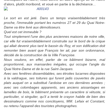
d'alors, plutôt moribond, et voué en partie à la déchéance...
Le sort en est jeté. Dans un temps vraisemblablement très
proche, l'immeuble portant les numéros 27 et 29 du Quai Notre-
Dame va être livré aux démolisseurs.
Quel est cet immeuble ?
Tout simplement l'une des plus anciennes maisons de notre ville,
car elle fut vraisemblablement construite sur le bord de la crique
qui allait devenir plus tard le bassin du Roy, et son édification doit
remonter bien avant que François Ier ait, par son ordonnance,
décidé de la construction de la Ville Françoise.
Nous voulons, en effet, parler de ce bâtiment bizarre, mal
proportionné, aux mansardes inégales, qui occupe l'angle du
Quai Notre-Dame et de la rue Saint-Jacques.
Avec ses fenêtres dissemblables, ses étroites lucarnes disposées
à la valdrague, ses toitures qui furent jadis couvertes de pavés
plats auquel on a substitué l'ardoise en ces dernières années ;
avec ses colombages apparents, ses anciens aissantages en
lamelles de bois, le bâtiment présente un caractère si vétuste, si
particulier, si singulier, qu'il a tenté le crayon habile de bien des
dessinateurs comme nos concitoyens, MM. Lefaix et Constant,
ou retenu l'appareil des touristes photographes.