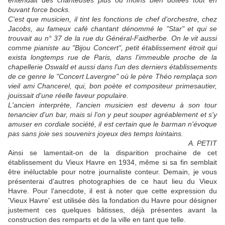
entendait des chanteuses plus ou moins bien dotées tout en
buvant force bocks.
C'est que musicien, il tint les fonctions de chef d'orchestre, chez
Jacobs, au fameux café chantant dénommé le "Star" et qui se
trouvait au n° 37 de la rue du Général-Faidherbe. On le vit aussi
comme pianiste au "Bijou Concert", petit établissement étroit qui
exista longtemps rue de Paris, dans l'immeuble proche de la
chapellerie Oswald et aussi dans l'un des derniers établissements
de ce genre le "Concert Lavergne" où le père Théo remplaça son
vieil ami Chancerel, qui, bon poète et compositeur primesautier,
jouissait d'une réelle faveur populaire.
L'ancien interprète, l'ancien musicien est devenu à son tour
tenancier d'un bar, mais si l'on y peut souper agréablement et s'y
amuser en cordiale société, il est certain que le barman n'évoque
pas sans joie ses souvenirs joyeux des temps lointains.
A. PETIT
Ainsi se lamentait-on de la disparition prochaine de cet
établissement du Vieux Havre en 1934, même si sa fin semblait
être inéluctable pour notre journaliste conteur. Demain, je vous
présenterai d'autres photographies de ce haut lieu du Vieux
Havre. Pour l'anecdote, il est à noter que cette expression du
'Vieux Havre' est utilisée dès la fondation du Havre pour désigner
justement ces quelques bâtisses, déjà présentes avant la
construction des remparts et de la ville en tant que telle.