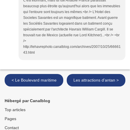
C'est étonnant, mais la rue Anatole France paraissait
beaucoup plus étroite qu'aujourd'hui alors que les immeubles
qui l'entoure sont toujours les mêmes.<br /> L'Hotel des
Societes Savantes est un magnifique batiment. Avant guerre
les Sociétés Savantes logeaient dans un batiment conçu
spécialement par l'architecte Havrais William Cargill. Il se
trouvait rue de Mexico (actuelle rue Lord Kitchner)...<br /> <br
/>
http://lehavrephoto.canalblog.com/archives/2007/10/25/66661
43.html
< Le Boulevard maritime
Les attractions d'antan >
Hébergé par Canalblog
Top articles
Pages
Contact