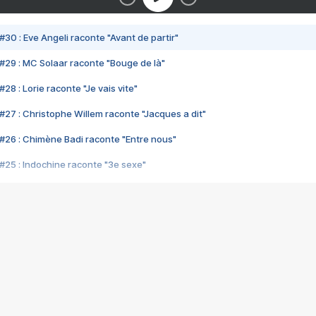
#30 : Eve Angeli raconte "Avant de partir"
#29 : MC Solaar raconte "Bouge de là"
28 : Lorie raconte "Je vais vite"
#27 : Christophe Willem raconte "Jacques a dit"
#26 : Chimène Badi raconte "Entre nous"
#25 : Indochine raconte "3e sexe"
#24 : Zaho raconte "C'est chelou"
#23 : Patrick Bruel raconte "Au café des délices"
#22 : Kyo raconte "Le chemin"
#21 : Nolwenn Leroy raconte "Cassé"
#20 : Patrick Hernandez raconte "Born to be alive"