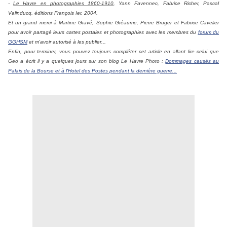
-
Le Havre en photographies 1860-1910
, Yann Favennec, Fabrice Richer, Pascal
Valinducq, éditions François Ier, 2004.
Et un grand merci à Martine Gravé, Sophie Gréaume, Pierre Bruger et Fabrice Cavelier
pour avoir partagé leurs cartes postales et photographies avec les membres du
forum du
GGHSM
et m'avoir autorisé à les publier...
Enfin, pour terminer, vous pouvez toujours compléter cet article en allant lire celui que
Geo a écrit il y a quelques jours sur son blog Le Havre Photo :
Dommages causés au
Palais de la Bourse et à l'Hotel des Postes pendant la dernière guerre...