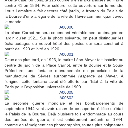
A cette date, on compte 120 courtiers en marchandises au Havre
contre 41 en 1864. Pour célébrer cette ouverture sur le monde,
Louis Lemaître a fait décorer côté jardin, le fronton du Palais de
la Bourse d'une allégorie de la ville du Havre communiquant avec
le monde.
La place Carnot ne sera cependant véritablement aménagée en
jardin qu'en 1921. Sur la photo suivante, on peut distinguer les
échafaudages du nouvel hôtel des postes qui sera construit à
partir de 1920 et livré en 1926.
Deux ans plus tard, en 1923, le maire Léon Meyer fait installer au
centre du jardin de la Place Carnot, entre la Bourse et la Sous-
Préfecture, une fontaine monumentale en porcelaine de la
manufacture de Sèvres surnommée
l'asperge de Meyer
. A
l'origine, cette fontaine avait été offerte par l'Etat à la ville de
Paris pour l'exposition universelle de 1900.
La seconde guerre mondiale et les bombardements de
septembre 1944 vont avoir raison de ce superbe édifice qu'était
le Palais de la Bourse. Déjà plusieurs fois endommagé au cours
des années de guerre, il est entièrement anéanti en 1944,
comme en témoignent ces photographies, toutes plus poignantes