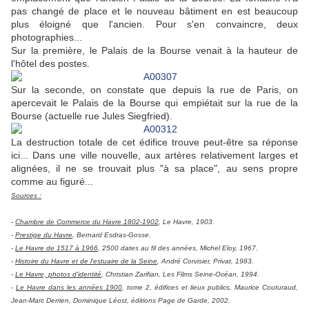
pas changé de place et le nouveau bâtiment en est beaucoup
plus éloigné que l'ancien. Pour s'en convaincre, deux
photographies...
Sur la première, le Palais de la Bourse venait à la hauteur de
l'hôtel des postes.
Sur la seconde, on constate que depuis la rue de Paris, on
apercevait le Palais de la Bourse qui empiétait sur la rue de la
Bourse (actuelle rue Jules Siegfried).
La destruction totale de cet édifice trouve peut-être sa réponse
ici... Dans une ville nouvelle, aux artères relativement larges et
alignées, il ne se trouvait plus "à sa place", au sens propre
comme au figuré...
Sources :
-
Chambre de Commerce du Havre 1802-1902
, Le Havre, 1903.
-
Prestige du Havre
, Bernard Esdras-Gosse.
-
Le Havre de 1517 à 1966
, 2500 dates au fil des années, Michel Eloy, 1967.
-
Histoire du Havre et de l'estuaire de la Seine
, André Corvisier, Privat, 1983.
-
Le Havre, photos d'identité
, Christian Zarifian, Les Films Seine-Océan, 1994.
-
Le Havre dans les années 1900
, tome 2, édifices et lieux publics, Maurice Couturaud,
Jean-Marc Derrien, Dominique Léost, éditions Page de Garde, 2002.