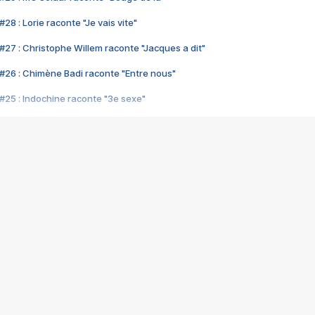
28 : Lorie raconte "Je vais vite"
#27 : Christophe Willem raconte "Jacques a dit"
#26 : Chimène Badi raconte "Entre nous"
#25 : Indochine raconte "3e sexe"
#24 : Zaho raconte "C'est chelou"
#23 : Patrick Bruel raconte "Au café des délices"
#22 : Kyo raconte "Le chemin"
#21 : Nolwenn Leroy raconte "Cassé"
#20 : Patrick Hernandez raconte "Born to be alive"
#19 : Lorie raconte "Près de moi"
#18 : Michael Jones raconte "A nos actes manqués" (avec Jean-Jacque
#17 : Khaled raconte "Aïcha"