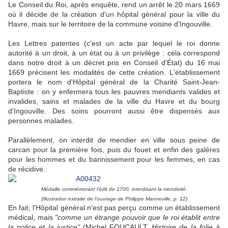
Le Conseil du Roi, après enquête, rend un arrêt le 20 mars 1669
où il décide de la création d'un hôpital général pour la ville du
Havre, mais sur le territoire de la commune voisine d'Ingouville.
Les Lettres patentes (c'est un acte par lequel le roi donne
autorité à un droit, à un état ou à un privilège : cela correspond
dans notre droit à un décret pris en Conseil d'État) du 16 mai
1669 précisent les modalités de cette création. L'établissement
portera le nom d'Hôpital général de la Charité Saint-Jean-
Baptiste : on y enfermera tous les pauvres mendiants valides et
invalides, sains et malades de la ville du Havre et du bourg
d'Ingouville. Des soins pourront aussi être dispensés aux
personnes malades.
Parallèlement, on interdit de mendier en ville sous peine de
carcan pour la première fois, puis du fouet et enfin des galères
pour les hommes et du bannissement pour les femmes, en cas
de récidive.
Médaille commémorant l'édit de 1700, interdisant la mendicité.
(Illustration extraite de l'ouvrage de Philippe Manneville, p. 12)
En fait, l'Hôpital général n'est pas perçu comme un établissement
médical, mais
"comme un étrange pouvoir que le roi établit entre
la police et la justice"
(Michel FOUCAULT,
Histoire de la folie à