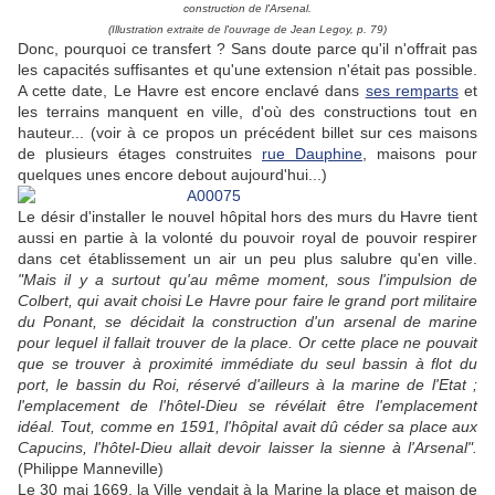
construction de l'Arsenal.
(Illustration extraite de l'ouvrage de Jean Legoy, p. 79)
Donc, pourquoi ce transfert ? Sans doute parce qu'il n'offrait pas
les capacités suffisantes et qu'une extension n'était pas possible.
A cette date, Le Havre est encore enclavé dans
ses remparts
et
les terrains manquent en ville, d'où des constructions tout en
hauteur... (voir à ce propos un précédent billet sur ces maisons
de plusieurs étages construites
rue Dauphine
, maisons pour
quelques unes encore debout aujourd'hui...)
Le désir d'installer le nouvel hôpital hors des murs du Havre tient
aussi en partie à la volonté du pouvoir royal de pouvoir respirer
dans cet établissement un air un peu plus salubre qu'en ville.
"Mais il y a surtout qu'au même moment, sous l'impulsion de
Colbert, qui avait choisi Le Havre pour faire le grand port militaire
du Ponant, se décidait la construction d'un arsenal de marine
pour lequel il fallait trouver de la place. Or cette place ne pouvait
que se trouver à proximité immédiate du seul bassin à flot du
port, le bassin du Roi, réservé d'ailleurs à la marine de l'Etat ;
l'emplacement de l'hôtel-Dieu se révélait être l'emplacement
idéal. Tout, comme en 1591, l'hôpital avait dû céder sa place aux
Capucins, l'hôtel-Dieu allait devoir laisser la sienne à l'Arsenal".
(Philippe Manneville)
Le 30 mai 1669, la Ville vendait à la Marine la place et maison de