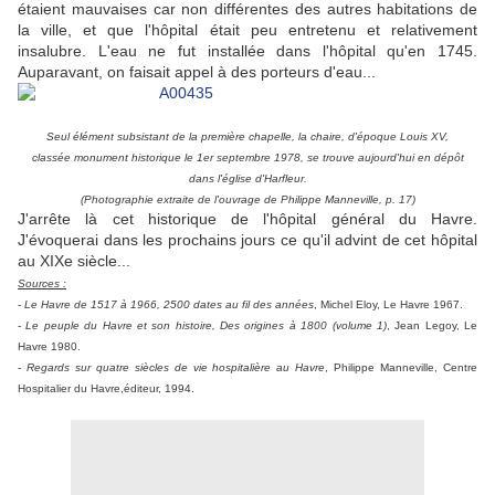
étaient mauvaises car non différentes des autres habitations de
la ville, et que l'hôpital était peu entretenu et relativement
insalubre. L'eau ne fut installée dans l'hôpital qu'en 1745.
Auparavant, on faisait appel à des porteurs d'eau...
Seul élément subsistant de la première chapelle, la chaire, d'époque Louis XV,
classée monument historique le 1er septembre 1978, se trouve aujourd'hui en dépôt
dans l'église d'Harfleur
.
(Photographie extraite de l'ouvrage de Philippe Manneville, p. 17)
J'arrête là cet historique de l'hôpital général du Havre.
J'évoquerai dans les prochains jours ce qu'il advint de cet hôpital
au XIXe siècle...
Sources :
-
Le Havre de 1517 à 1966, 2500 dates au fil des années
, Michel Eloy, Le Havre 1967.
-
Le peuple du Havre et son histoire, Des origines à 1800 (volume 1)
, Jean Legoy, Le
Havre 1980.
-
Regards sur quatre siècles de vie hospitalière au Havre
, Philippe Manneville, Centre
Hospitalier du Havre,éditeur, 1994.