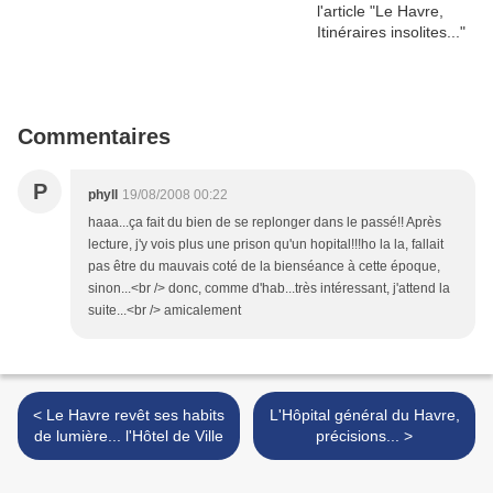
Commentaires
P
phyll
19/08/2008 00:22
haaa...ça fait du bien de se replonger dans le passé!! Après
lecture, j'y vois plus une prison qu'un hopital!!!ho la la, fallait
pas être du mauvais coté de la bienséance à cette époque,
sinon...<br /> donc, comme d'hab...très intéressant, j'attend la
suite...<br /> amicalement
< Le Havre revêt ses habits
L'Hôpital général du Havre,
de lumière... l'Hôtel de Ville
précisions... >