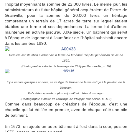
l'hôpital moyennant la somme de 22.000 livres. Le même jour, les
administrateurs du futur hôpital général acquéraient de Pierre de
Grainville, pour la somme de 20.000 livres un héritage
comprenant un terrain de 17 acres de terre sur lequel étaient
établies une ferme et ses dépendances. La ferme fut d'ailleurs
maintenue en activité jusqu'au XIXe siècle. Un bâtiment qui servit
à l'époque de logement à l'aumônier de l'hôpital subsistait encore
dans les années 1990.
Dernière construction existant de la ferme où fut édifié l'Hôpital général du Havre en
1669
.
(Photographie extraite de l'ouvrage de Philippe Manneville, p. 16)
Il y a encore quelques années, ce vestige de l'ancienne ferme côtoyait le pavillon de la
Direction.
Il n'existe cependant plus aujourd'hui... bien dommage !
(Photographie extraite de l'ouvrage de Philippe Manneville, p. 113)
Comme dans beaucoup de créations de l'époque, c'est une
chapelle qui fut édifiée en premier, avec de chaque côté une aile
de bâtiment.
En 1673, on ajoute un autre bâtiment à l'est dans la cour, puis en