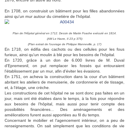
1676, encore un autre au nord.
En 1708, on construisit un bâtiment pour les filles abandonnées
ainsi qu'un mur autour du cimetière de l'hôpital.
Plan de l'Hôpital général en 1712. Dessin de Martin Foache exécuté en 1814.
(AM Le Havre, II 23 p 375)
(Plan extrait de l'ouvrage de Philippe Manneville, p. 17)
En 1718, on édifia des cachots ou des cellules pour les fous
furieux, ainsi qu'un moulin à blé pour les besoins de l'hôpital.
En 1720, grâce à un don de 6.000 livres de M. Duval
d'Epremesnil, on put remplacer les fossés qui entouraient
l'établissement par un mur, afin d'éviter les évasions.
En 1751, on acheva la construction dans la cour d'un bâtiment
abritant les ateliers de menuiserie, de cordonnerie et de tissage,
et, à l'étage, une crèche.
Les constructions de cet hôpital ne se sont donc pas faites en un
jour, mais ont été étalées dans le temps, à la fois pour répondre
aux besoins de l'hôpital, mais aussi pour tenir compte des
possibilités financières... Des aménagements et des
améliorations furent aussi apportées au fil du temps.
Concernant le mobilier et l'agencement intérieur, on a peu de
renseignements. On sait simplement que les conditions de vie