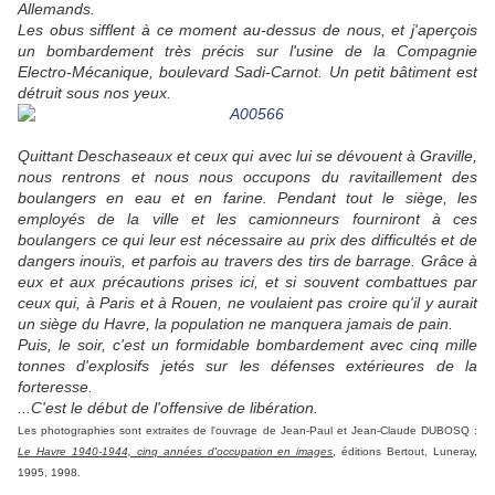
Allemands.
Les obus sifflent à ce moment au-dessus de nous, et j'aperçois
un bombardement très précis sur l'usine de la Compagnie
Electro-Mécanique, boulevard Sadi-Carnot. Un petit bâtiment est
détruit sous nos yeux.
Quittant Deschaseaux et ceux qui avec lui se dévouent à Graville,
nous rentrons et nous nous occupons du ravitaillement des
boulangers en eau et en farine. Pendant tout le siège, les
employés de la ville et les camionneurs fourniront à ces
boulangers ce qui leur est nécessaire au prix des difficultés et de
dangers inouïs, et parfois au travers des tirs de barrage. Grâce à
eux et aux précautions prises ici, et si souvent combattues par
ceux qui, à Paris et à Rouen, ne voulaient pas croire qu'il y aurait
un siège du Havre, la population ne manquera jamais de pain.
Puis, le soir, c'est un formidable bombardement avec cinq mille
tonnes d'explosifs jetés sur les défenses extérieures de la
forteresse.
...C'est le début de l'offensive de libération.
Les photographies sont extraites de l'ouvrage de Jean-Paul et Jean-Claude DUBOSQ :
Le Havre 1940-1944, cinq années d'occupation en images
, éditions Bertout, Luneray,
1995, 1998.