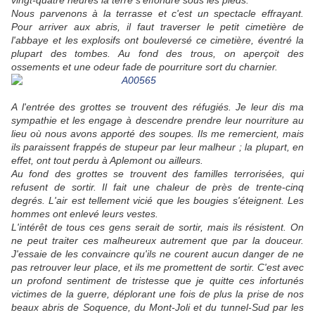
vingt-quatre heures la terre s'effondre sous les pieds.
Nous parvenons à la terrasse et c'est un spectacle effrayant.
Pour arriver aux abris, il faut traverser le petit cimetière de
l'abbaye et les explosifs ont bouleversé ce cimetière, éventré la
plupart des tombes. Au fond des trous, on aperçoit des
ossements et une odeur fade de pourriture sort du charnier.
A l'entrée des grottes se trouvent des réfugiés. Je leur dis ma
sympathie et les engage à descendre prendre leur nourriture au
lieu où nous avons apporté des soupes. Ils me remercient, mais
ils paraissent frappés de stupeur par leur malheur ; la plupart, en
effet, ont tout perdu à Aplemont ou ailleurs.
Au fond des grottes se trouvent des familles terrorisées, qui
refusent de sortir. Il fait une chaleur de près de trente-cinq
degrés. L'air est tellement vicié que les bougies s'éteignent. Les
hommes ont enlevé leurs vestes.
L'intérêt de tous ces gens serait de sortir, mais ils résistent. On
ne peut traiter ces malheureux autrement que par la douceur.
J'essaie de les convaincre qu'ils ne courent aucun danger de ne
pas retrouver leur place, et ils me promettent de sortir. C'est avec
un profond sentiment de tristesse que je quitte ces infortunés
victimes de la guerre, déplorant une fois de plus la prise de nos
beaux abris de Soquence, du Mont-Joli et du tunnel-Sud par les