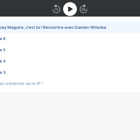
bey Maguire, c'est lui ! Rencontre avec Damien Witecka
e 6
e 5
e 4
e 3
s créatrices de la VF !
e 2
e 1
e Mektoub My Love arrive enfin ! Rencontre avec Shaïn Boumedine et Sal
i : après Toni en famille
elle réalise le bouleversant Dites lui que je l'aime