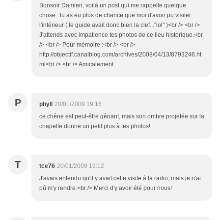
Bonsoir Damien, voilà un post qui me rappelle quelque
chose...tu as eu plus de chance que moi d'avoir pu visiter
l'intérieur ( le guide avait donc bien la clef..."lol" )<br /> <br />
J'attends avec impatience tes photos de ce lieu historique.<br
/> <br /> Pour mémoire :<br /> <br />
http://objectif.canalblog.com/archives/2008/04/13/8793246.ht
ml<br /> <br /> Amicalement.
P
phyll
20/01/2009 19:16
ce chêne est peut-être gênant, mais son ombre projetée sur la
chapelle donne un petit plus à tes photos!
T
tce76
20/01/2009 19:12
J'avais entendu qu'il y avait cette visite à la radio, mais je n'ai
pû m'y rendre.<br /> Merci d'y avoir été pour nous!