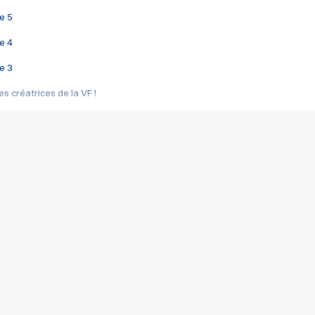
e 5
e 4
e 3
s créatrices de la VF !
e 2
e 1
e Mektoub My Love arrive enfin ! Rencontre avec Shaïn Boumedine et Sal
i : après Toni en famille
elle réalise le bouleversant Dites lui que je l'aime
ais ! Rencontre autour de Vie privée de Rebecca Zlotowski
 de Marguerite, Grave... Rencontre avec Ella Rumpf
 Les Rêveurs, un film intime sur la santé mentale