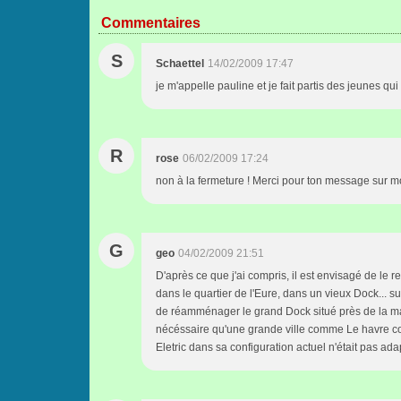
Commentaires
S
Schaettel
14/02/2009 17:47
je m'appelle pauline et je fait partis des jeunes qui
R
rose
06/02/2009 17:24
non à la fermeture ! Merci pour ton message sur m
G
geo
04/02/2009 21:51
D'après ce que j'ai compris, il est envisagé de le r
dans le quartier de l'Eure, dans un vieux Dock... s
de réamménager le grand Dock situé près de la maiso
nécéssaire qu'une grande ville comme Le havre con
Eletric dans sa configuration actuel n'était pas ada