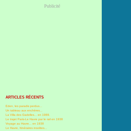
Publicité
ARTICLES RÉCENTS
Eden, les paradis perdus...
Un tableau aux enchères...
La Villa des Gadelles... en 1989.
Le trajet Paris-Le Havre par le rail en 1938
Voyage au Havre... en 1938
Le Havre, Itinéraires insolites...