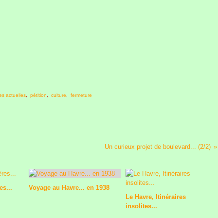
s actuelles
,
pétition
,
culture
,
fermeture
Un curieux projet de boulevard... (2/2)
s...
Voyage au Havre... en 1938
Le Havre, Itinéraires
insolites...