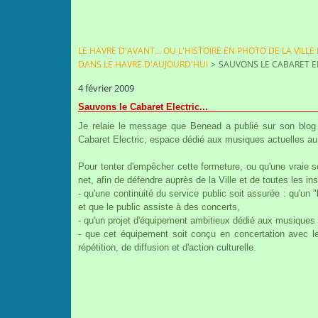
LE HAVRE D'AVANT... OU L'HISTOIRE EN PHOTO DE LA VILLE
DANS LE HAVRE D'AUJOURD'HUI
>
SAUVONS LE CABARET EL
4 février 2009
Sauvons le Cabaret Electric...
Je relaie le message que Benead a publié sur son blog
Cabaret Electric, espace dédié aux musiques actuelles au
Pour tenter d'empêcher cette fermeture, ou qu'une vraie s
net, afin de défendre auprès de la Ville et de toutes les ins
- qu'une continuité du service public soit assurée : qu'un 
et que le public assiste à des concerts,
- qu'un projet d'équipement ambitieux dédié aux musiques a
- que cet équipement soit conçu en concertation avec le
répétition, de diffusion et d'action culturelle.