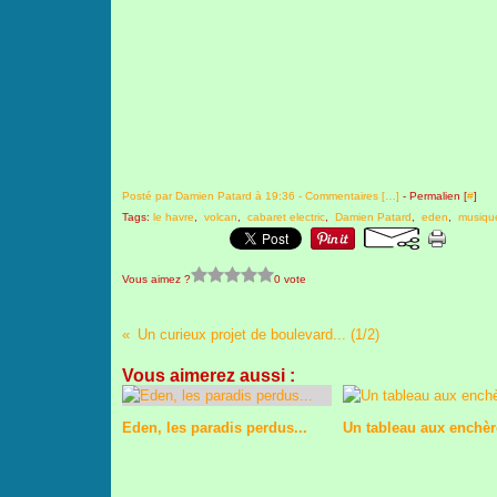
Posté par Damien Patard à 19:36 -
Commentaires [
…
]
- Permalien [
#
]
Tags:
le havre
,
volcan
,
cabaret electric
,
Damien Patard
,
eden
,
musique
Vous aimez ?
0 vote
Un curieux projet de boulevard... (1/2)
Vous aimerez aussi :
Eden, les paradis perdus...
Un tableau aux enchère