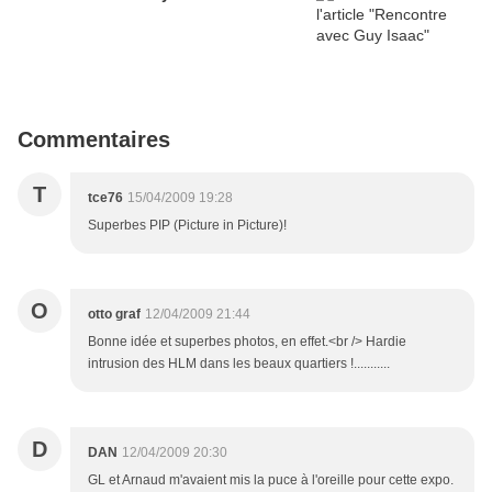
Commentaires
T
tce76
15/04/2009 19:28
Superbes PIP (Picture in Picture)!
O
otto graf
12/04/2009 21:44
Bonne idée et superbes photos, en effet.<br /> Hardie
intrusion des HLM dans les beaux quartiers !...........
D
DAN
12/04/2009 20:30
GL et Arnaud m'avaient mis la puce à l'oreille pour cette expo.