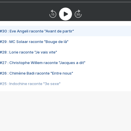
#30 : Eve Angeli raconte "Avant de partir"
#29 : MC Solaar raconte "Bouge de là"
28 : Lorie raconte "Je vais vite"
#27 : Christophe Willem raconte "Jacques a dit"
#26 : Chimène Badi raconte "Entre nous"
#25 : Indochine raconte "3e sexe"
#24 : Zaho raconte "C'est chelou"
#23 : Patrick Bruel raconte "Au café des délices"
#22 : Kyo raconte "Le chemin"
#21 : Nolwenn Leroy raconte "Cassé"