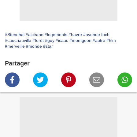
#Stendhal
#alcéane
#logements
#havre
#avenue foch
#caucriauville
#forêt
#guy
#isaac
#montgeon
#autre
#hlm
#merveille
#monde
#star
Partager