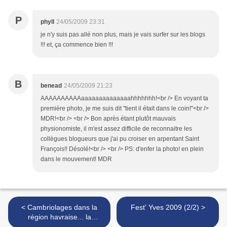
P
phyll
24/05/2009 23:31
je n'y suis pas allé non plus, mais je vais surfer sur les blogs
!!! et, ça commence bien !!!
B
benead
24/05/2009 21:23
AAAAAAAAAAaaaaaaaaaaaaaahhhhhhh!<br /> En voyant ta
première photo, je me suis dit "tient il était dans le coin!"<br />
MDR!<br /> <br /> Bon après étant plutôt mauvais
physionomiste, il m'est assez difficile de reconnaitre les
collègues blogueurs que j'ai pu croiser en arpentant Saint
François!! Désolé!<br /> <br /> PS: d'enfer la photo! en plein
dans le mouvement! MDR
< Cambriolages dans la
Fest' Yves 2009 (2/2) >
région havraise... la
gendarmerie veille !