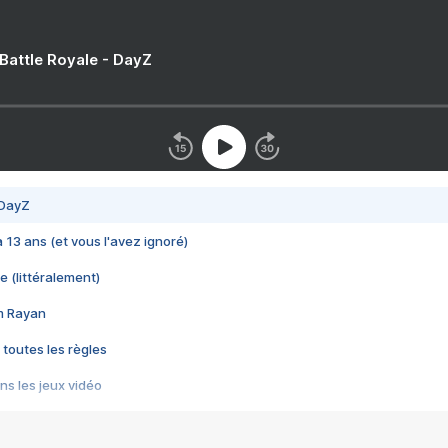
 Battle Royale - DayZ
 DayZ
 a 13 ans (et vous l'avez ignoré)
e (littéralement)
im Rayan
 toutes les règles
s les jeux vidéo
us choquant de Rockstar ? - Le scandale BULLY