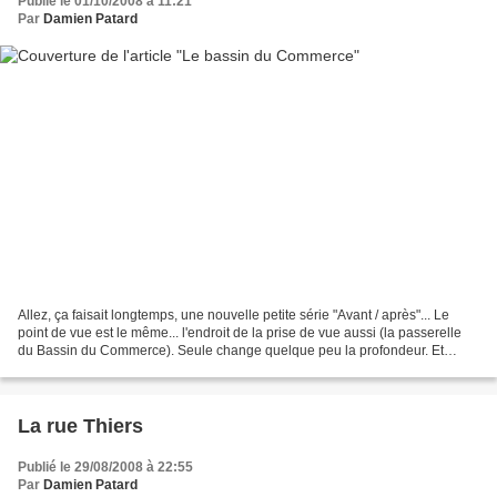
Publié le 01/10/2008 à 11:21
Par
Damien Patard
Allez, ça faisait longtemps, une nouvelle petite série "Avant / après"... Le
point de vue est le même... l'endroit de la prise de vue aussi (la passerelle
du Bassin du Commerce). Seule change quelque peu la profondeur. Et
pourtant, une constatation (qui...
La rue Thiers
Publié le 29/08/2008 à 22:55
Par
Damien Patard