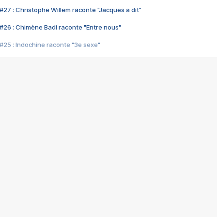
#27 : Christophe Willem raconte "Jacques a dit"
#26 : Chimène Badi raconte "Entre nous"
#25 : Indochine raconte "3e sexe"
#24 : Zaho raconte "C'est chelou"
#23 : Patrick Bruel raconte "Au café des délices"
#22 : Kyo raconte "Le chemin"
#21 : Nolwenn Leroy raconte "Cassé"
#20 : Patrick Hernandez raconte "Born to be alive"
#19 : Lorie raconte "Près de moi"
#18 : Michael Jones raconte "A nos actes manqués" (avec Jean-Jacque
#17 : Khaled raconte "Aïcha"
#16 : Corneille raconte "Parce qu'on vient de loin"