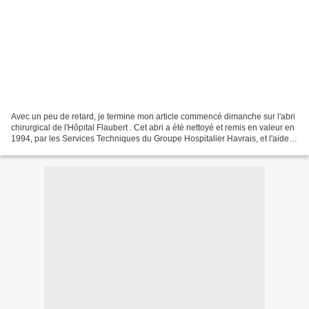
Avec un peu de retard, je termine mon article commencé dimanche sur l'abri
chirurgical de l'Hôpital Flaubert . Cet abri a été nettoyé et remis en valeur en
1994, par les Services Techniques du Groupe Hospitalier Havrais, et l'aide
de bénévoles de l'association...