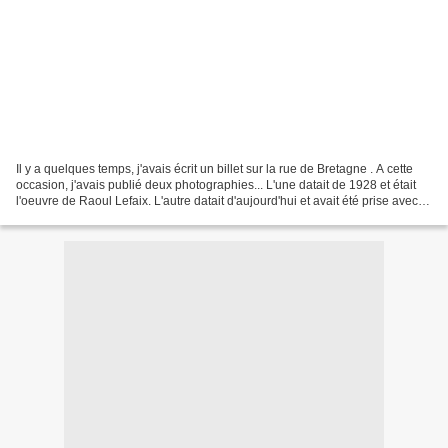
Il y a quelques temps, j'avais écrit un billet sur la rue de Bretagne . A cette
occasion, j'avais publié deux photographies... L'une datait de 1928 et était
l'oeuvre de Raoul Lefaix. L'autre datait d'aujourd'hui et avait été prise avec le
même angle......