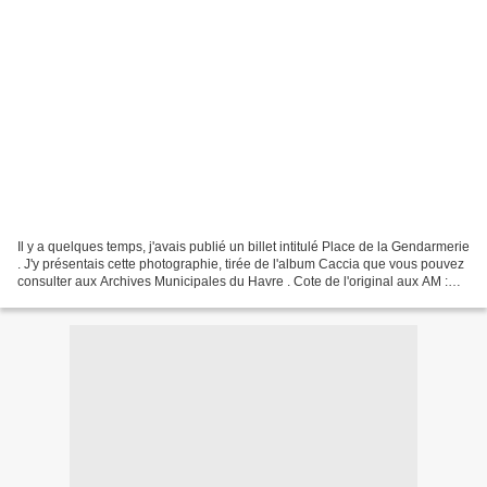
Il y a quelques temps, j'avais publié un billet intitulé Place de la Gendarmerie
. J'y présentais cette photographie, tirée de l'album Caccia que vous pouvez
consulter aux Archives Municipales du Havre . Cote de l'original aux AM :
8Fi2 . Seulement, d'autres...