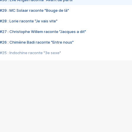
#29 : MC Solaar raconte "Bouge de là"
28 : Lorie raconte "Je vais vite"
#27 : Christophe Willem raconte "Jacques a dit"
#26 : Chimène Badi raconte "Entre nous"
#25 : Indochine raconte "3e sexe"
#24 : Zaho raconte "C'est chelou"
#23 : Patrick Bruel raconte "Au café des délices"
#22 : Kyo raconte "Le chemin"
#21 : Nolwenn Leroy raconte "Cassé"
#20 : Patrick Hernandez raconte "Born to be alive"
#19 : Lorie raconte "Près de moi"
#18 : Michael Jones raconte "A nos actes manqués" (avec Jean-Jacque