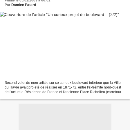
Publié le 05/02/2009 à 00:02
Par
Damien Patard
Second volet de mon article sur ce curieux boulevard intérieur que la Ville
du Havre avait projeté de réaliser en 1871-72, entre l'extrémité nord-ouest
de l'actuelle Résidence de France et l'ancienne Place Richelieu (carrefour
entre les actuelles rue...