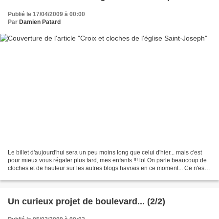
Publié le 17/04/2009 à 00:00
Par
Damien Patard
Le billet d'aujourd'hui sera un peu moins long que celui d'hier... mais c'est
pour mieux vous régaler plus tard, mes enfants !!! lol On parle beaucoup de
cloches et de hauteur sur les autres blogs havrais en ce moment... Ce n'est
pas Geo , Phyll ou Dan...
Un curieux projet de boulevard... (2/2)