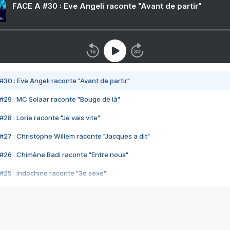
FACE A #30 : Eve Angeli raconte "Avant de partir"
#30 : Eve Angeli raconte "Avant de partir"
#29 : MC Solaar raconte "Bouge de là"
28 : Lorie raconte "Je vais vite"
#27 : Christophe Willem raconte "Jacques a dit"
#26 : Chimène Badi raconte "Entre nous"
#25 : Indochine raconte "3e sexe"
#24 : Zaho raconte "C'est chelou"
#23 : Patrick Bruel raconte "Au café des délices"
#22 : Kyo raconte "Le chemin"