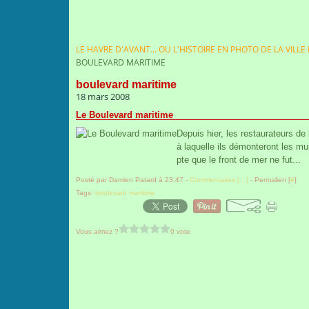
LE HAVRE D'AVANT... OU L'HISTOIRE EN PHOTO DE LA VILLE
BOULEVARD MARITIME
boulevard maritime
18 mars 2008
Le Boulevard maritime
Depuis hier, les restaurateurs de
à laquelle ils démonteront les mu
pte que le front de mer ne fut...
Posté par Damien Patard à 23:47 -
Commentaires [
…
]
- Permalien [
#
]
Tags:
boulevard maritime
Vous aimez ?
0 vote