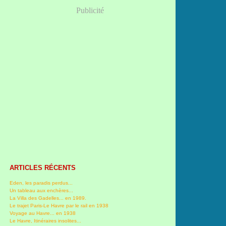
Publicité
ARTICLES RÉCENTS
Eden, les paradis perdus...
Un tableau aux enchères...
La Villa des Gadelles... en 1989.
Le trajet Paris-Le Havre par le rail en 1938
Voyage au Havre... en 1938
Le Havre, Itinéraires insolites...