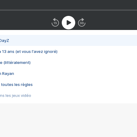
 DayZ
 a 13 ans (et vous l'avez ignoré)
e (littéralement)
im Rayan
 toutes les règles
s les jeux vidéo
us choquant de Rockstar ? - Le scandale BULLY
e plus moche de Steam
du RÊVE tourne au CAUCHEMAR