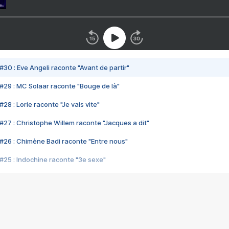
#30 : Eve Angeli raconte "Avant de partir"
#29 : MC Solaar raconte "Bouge de là"
28 : Lorie raconte "Je vais vite"
#27 : Christophe Willem raconte "Jacques a dit"
#26 : Chimène Badi raconte "Entre nous"
#25 : Indochine raconte "3e sexe"
#24 : Zaho raconte "C'est chelou"
#23 : Patrick Bruel raconte "Au café des délices"
#22 : Kyo raconte "Le chemin"