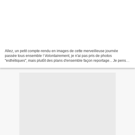
Allez, un petit compte-rendu en images de cette merveilleuse journée
passée tous ensemble ! Volontairement, je n'ai pas pris de photos
"esthétiques", mais plutôt des plans d'ensemble façon reportage... Je pense
que d'autres seront beaucoup plus à même...