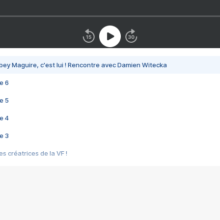
bey Maguire, c'est lui ! Rencontre avec Damien Witecka
e 6
e 5
e 4
e 3
s créatrices de la VF !
e 2
e 1
e Mektoub My Love arrive enfin ! Rencontre avec Shaïn Boumedine et Sal