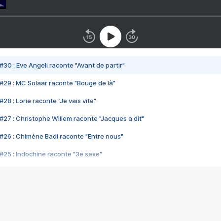
#30 : Eve Angeli raconte "Avant de partir"
#29 : MC Solaar raconte "Bouge de là"
28 : Lorie raconte "Je vais vite"
#27 : Christophe Willem raconte "Jacques a dit"
#26 : Chimène Badi raconte "Entre nous"
#25 : Indochine raconte "3e sexe"
#24 : Zaho raconte "C'est chelou"
#23 : Patrick Bruel raconte "Au café des délices"
#22 : Kyo raconte "Le chemin"