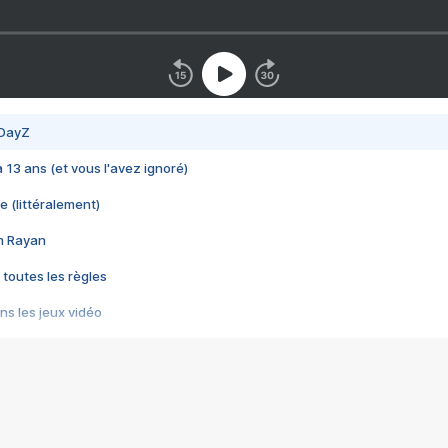
 DayZ
 a 13 ans (et vous l'avez ignoré)
e (littéralement)
im Rayan
 toutes les règles
s les jeux vidéo
us choquant de Rockstar ? - Le scandale BULLY
e plus moche de Steam
du RÊVE tourne au CAUCHEMAR