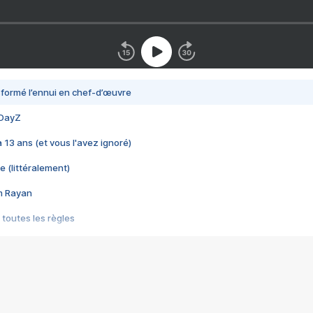
nsformé l’ennui en chef-d’œuvre
 DayZ
 a 13 ans (et vous l'avez ignoré)
e (littéralement)
im Rayan
 toutes les règles
s les jeux vidéo
us choquant de Rockstar ? - Le scandale BULLY
e plus moche de Steam