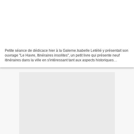
Petite séance de dédicace hier à la Galerne.Isabelle Letélié y présentait son
ouvrage "Le Havre, Itinéraires insolites", un petit livre qui présente neuf
itinéraires dans la ville en s'intéressant tant aux aspects historiques
qu'architecturaux.C'est simple,...