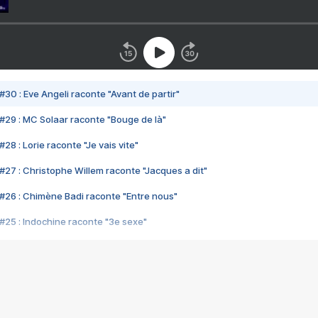
#30 : Eve Angeli raconte "Avant de partir"
#29 : MC Solaar raconte "Bouge de là"
28 : Lorie raconte "Je vais vite"
#27 : Christophe Willem raconte "Jacques a dit"
#26 : Chimène Badi raconte "Entre nous"
#25 : Indochine raconte "3e sexe"
#24 : Zaho raconte "C'est chelou"
#23 : Patrick Bruel raconte "Au café des délices"
#22 : Kyo raconte "Le chemin"