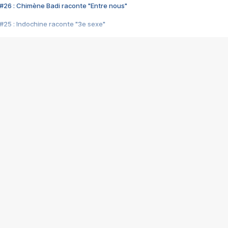
#26 : Chimène Badi raconte "Entre nous"
#25 : Indochine raconte "3e sexe"
#24 : Zaho raconte "C'est chelou"
#23 : Patrick Bruel raconte "Au café des délices"
#22 : Kyo raconte "Le chemin"
#21 : Nolwenn Leroy raconte "Cassé"
#20 : Patrick Hernandez raconte "Born to be alive"
#19 : Lorie raconte "Près de moi"
#18 : Michael Jones raconte "A nos actes manqués" (avec Jean-Jacque
#17 : Khaled raconte "Aïcha"
#16 : Corneille raconte "Parce qu'on vient de loin"
#15 : Indochine raconte "L'aventurier"
14 : Lorie raconte "Sur un air latino"