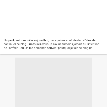
Un petit post tranquille aujourd'hui, mais qui me conforte dans l'idée de
continuer ce blog... (rassurez-vous, je n'ai néanmoins jamais eu l'intention
de l'arrêter ! lol) On me demande souvent pourquoi je fais ce blog (le
plaisir...), ce que ça m'apporte...