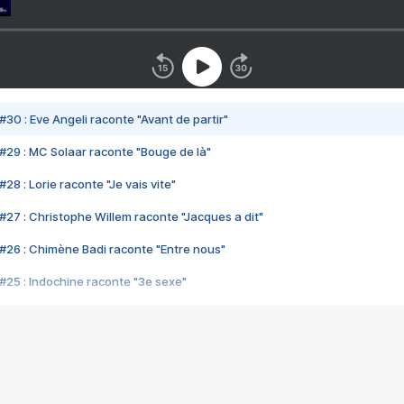
#30 : Eve Angeli raconte "Avant de partir"
#29 : MC Solaar raconte "Bouge de là"
28 : Lorie raconte "Je vais vite"
#27 : Christophe Willem raconte "Jacques a dit"
#26 : Chimène Badi raconte "Entre nous"
#25 : Indochine raconte "3e sexe"
#24 : Zaho raconte "C'est chelou"
#23 : Patrick Bruel raconte "Au café des délices"
#22 : Kyo raconte "Le chemin"