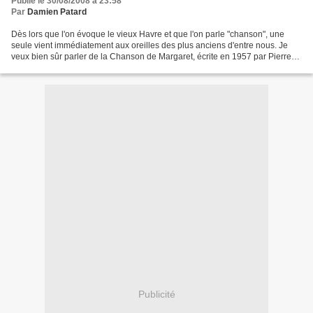
Publié le 30/08/2008 à 23:58
Par
Damien Patard
Dès lors que l'on évoque le vieux Havre et que l'on parle "chanson", une
seule vient immédiatement aux oreilles des plus anciens d'entre nous. Je
veux bien sûr parler de la Chanson de Margaret, écrite en 1957 par Pierre
Mac Orlan et si brillament interprétée...
Publicité