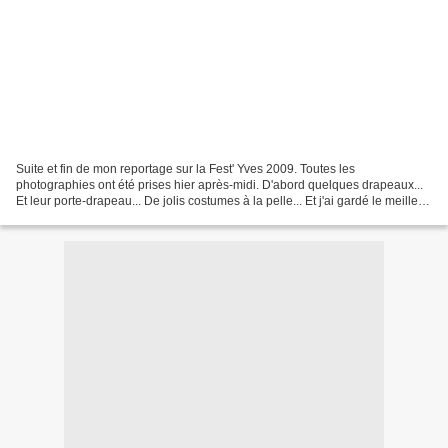
Suite et fin de mon reportage sur la Fest' Yves 2009. Toutes les
photographies ont été prises hier après-midi. D'abord quelques drapeaux...
Et leur porte-drapeau... De jolis costumes à la pelle... Et j'ai gardé le meilleur
pour la fin ! Merci mesdames......