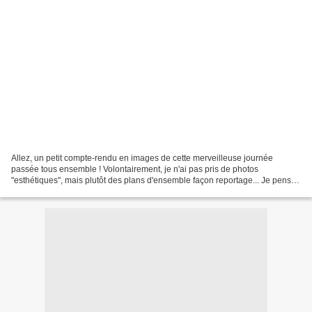
Allez, un petit compte-rendu en images de cette merveilleuse journée
passée tous ensemble ! Volontairement, je n'ai pas pris de photos
"esthétiques", mais plutôt des plans d'ensemble façon reportage... Je pense
que d'autres seront beaucoup plus à même...