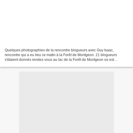
Quelques photographies de la rencontre blogueurs avec Guy Isaac,
rencontre qui a eu lieu ce matin à la Forêt de Montgeon. 21 blogueurs
s'étaient donnés rendez-vous au lac de la Forêt de Montgeon où est
exposée jusqu'au 27 avril l'exposition "HLM, l'autre...