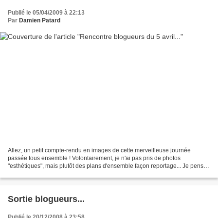
Publié le 05/04/2009 à 22:13
Par
Damien Patard
Allez, un petit compte-rendu en images de cette merveilleuse journée
passée tous ensemble ! Volontairement, je n'ai pas pris de photos
"esthétiques", mais plutôt des plans d'ensemble façon reportage... Je pense
que d'autres seront beaucoup plus à même...
Sortie blogueurs...
Publié le 20/12/2008 à 23:58