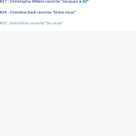
#27 : Christophe Willem raconte "Jacques a dit"
#26 : Chimène Badi raconte "Entre nous"
#25 : Indochine raconte "3e sexe"
#24 : Zaho raconte "C'est chelou"
#23 : Patrick Bruel raconte "Au café des délices"
#22 : Kyo raconte "Le chemin"
#21 : Nolwenn Leroy raconte "Cassé"
#20 : Patrick Hernandez raconte "Born to be alive"
#19 : Lorie raconte "Près de moi"
#18 : Michael Jones raconte "A nos actes manqués" (avec Jean-Jacque
#17 : Khaled raconte "Aïcha"
#16 : Corneille raconte "Parce qu'on vient de loin"
#15 : Indochine raconte "L'aventurier"