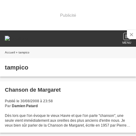
Publicité
MENU
Accueil
» tampico
tampico
Chanson de Margaret
Publié le 30/08/2008 à 23:58
Par
Damien Patard
Dès lors que l'on évoque le vieux Havre et que l'on parle "chanson", une
seule vient immédiatement aux oreilles des plus anciens d'entre nous. Je
veux bien sûr parler de la Chanson de Margaret, écrite en 1957 par Pierre
Mac Orlan et si brillament interprétée...