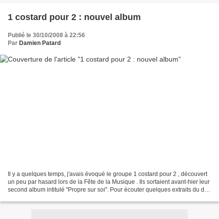
1 costard pour 2 : nouvel album
Publié le 30/10/2008 à 22:56
Par
Damien Patard
Il y a quelques temps, j'avais évoqué le groupe 1 costard pour 2 , découvert
un peu par hasard lors de la Fête de la Musique . Ils sortaient avant-hier leur
second album intitulé "Propre sur soi". Pour écouter quelques extraits du dit
album, cliquez sur...