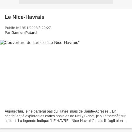
Le Nice-Havrais
Publié le 19/11/2008 à 20:27
Par
Damien Patard
Aujourd'hui, je ne parlerai pas du Havre, mais de Sainte-Adresse... En
continuant à explorer les cartes postales de Nelly Bichot, je suis "tombé" sur
celle-ci. La légende indique "LE HAVRE - Nice-Havrais", mais il s'agit bien
sûr de Sainte-Adresse. En...