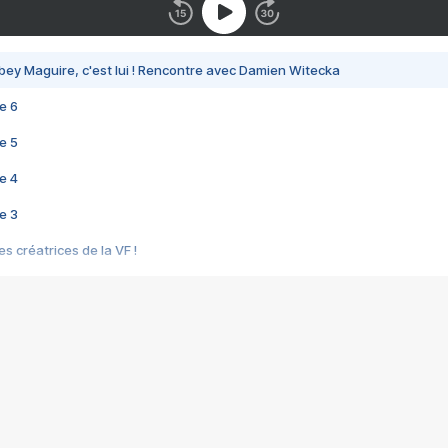
bey Maguire, c'est lui ! Rencontre avec Damien Witecka
e 6
e 5
e 4
e 3
s créatrices de la VF !
e 2
e 1
e Mektoub My Love arrive enfin ! Rencontre avec Shaïn Boumedine et Sal
i : après Toni en famille
elle réalise le bouleversant Dites lui que je l'aime