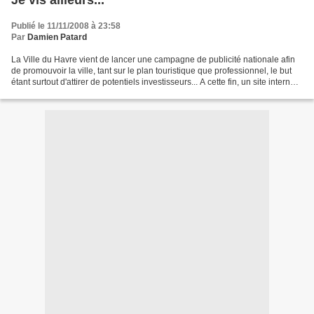
Je vis ailleurs...
Publié le 11/11/2008 à 23:58
Par
Damien Patard
La Ville du Havre vient de lancer une campagne de publicité nationale afin
de promouvoir la ville, tant sur le plan touristique que professionnel, le but
étant surtout d'attirer de potentiels investisseurs... A cette fin, un site internet
a été créé :...