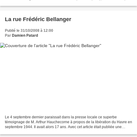
je ne peux faire chauffer...
La rue Frédéric Bellanger
Publié le 31/10/2008 à 12:00
Par
Damien Patard
Le 4 septembre dernier paraissait dans la presse locale ce superbe
témoignage de M. Arthur Hauchecorne à propos de la libération du Havre en
septembre 1944. Il avait alors 17 ans. Avec cet article était publiée une
photographie de la rue Frédéric Bellanger,...