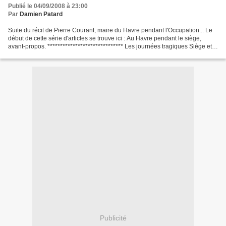
Publié le 04/09/2008 à 23:00
Par
Damien Patard
Suite du récit de Pierre Courant, maire du Havre pendant l'Occupation... Le
début de cette série d'articles se trouve ici : Au Havre pendant le siège,
avant-propos. ****************************** Les journées tragiques Siège et
bombardements Lundi 4 Septembre...
Publicité