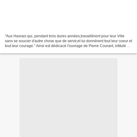
"Aux Havrais qui, pendant trois dures années,travaillèrent pour leur Ville
sans se soucier d'autre chose que de servir,et lui donnèrent tout leur coeur et
tout leur courage." Ainsi est dédicacé l'ouvrage de Pierre Courant, intitulé Au
Havre pendant le...