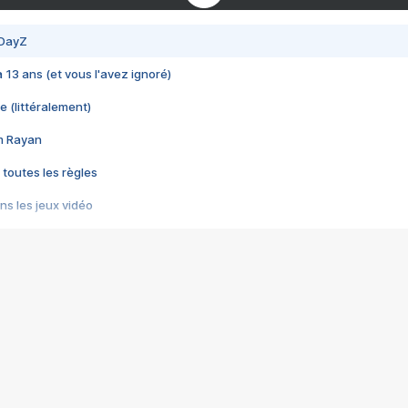
 DayZ
 a 13 ans (et vous l'avez ignoré)
e (littéralement)
im Rayan
 toutes les règles
s les jeux vidéo
us choquant de Rockstar ? - Le scandale BULLY
e plus moche de Steam
du RÊVE tourne au CAUCHEMAR
pendant 8 heures
it… à tort
umiliés par un jeu vidéo