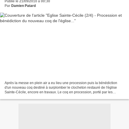
Publié le 21/09/2010 à 00:30
Par
Damien Patard
Après la messe en plein air a eu lieu une procession puis la bénédiction
d'un nouveau coq destiné à surplomber le clocheton restauré de l'église
Sainte-Cécile, encore en travaux. Le coq en procession, porté par les
enfants d'autel. "Avant que le coq n'ait...