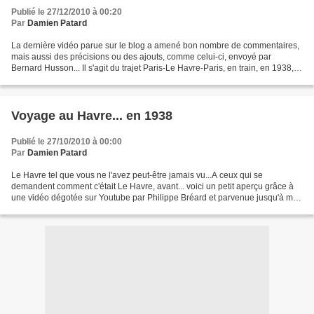
Publié le 27/12/2010 à 00:20
Par
Damien Patard
La dernière vidéo parue sur le blog a amené bon nombre de commentaires,
mais aussi des précisions ou des ajouts, comme celui-ci, envoyé par
Bernard Husson... Il s'agit du trajet Paris-Le Havre-Paris, en train, en 1938,
tel qu'il a pu être reconstitué...
Voyage au Havre... en 1938
Publié le 27/10/2010 à 00:00
Par
Damien Patard
Le Havre tel que vous ne l'avez peut-être jamais vu...A ceux qui se
demandent comment c'était Le Havre, avant... voici un petit aperçu grâce à
une vidéo dégotée sur Youtube par Philippe Bréard et parvenue jusqu'à moi
grâce à l'ami Laurent Durel. Je trouve...