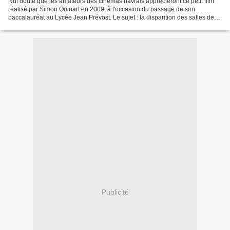
Nul doute que les amateurs des cinémas havrais apprécieront ce petit film
réalisé par Simon Quinart en 2009, à l'occasion du passage de son
baccalauréat au Lycée Jean Prévost. Le sujet : la disparition des salles de
cinémas au Havre.
Publicité