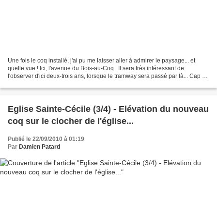
Une fois le coq installé, j'ai pu me laisser aller à admirer le paysage... et
quelle vue ! Ici, l'avenue du Bois-au-Coq...Il sera très intéressant de
l'observer d'ici deux-trois ans, lorsque le tramway sera passé par là... Cap à
l'est, vers l'école Maurice...
Eglise Sainte-Cécile (3/4) - Elévation du nouveau
coq sur le clocher de l'église...
Publié le 22/09/2010 à 01:19
Par
Damien Patard