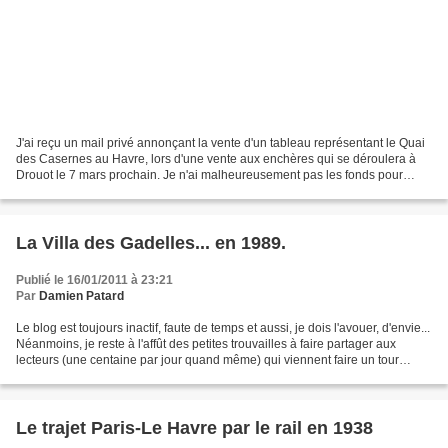
J'ai reçu un mail privé annonçant la vente d'un tableau représentant le Quai
des Casernes au Havre, lors d'une vente aux enchères qui se déroulera à
Drouot le 7 mars prochain. Je n'ai malheureusement pas les fonds pour
envisager un quelconque achat de...
La Villa des Gadelles... en 1989.
Publié le 16/01/2011 à 23:21
Par
Damien Patard
Le blog est toujours inactif, faute de temps et aussi, je dois l'avouer, d'envie...
Néanmoins, je reste à l'affût des petites trouvailles à faire partager aux
lecteurs (une centaine par jour quand même) qui viennent faire un tour
quotidiennement sur ces...
Le trajet Paris-Le Havre par le rail en 1938