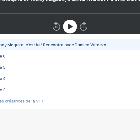
bey Maguire, c'est lui ! Rencontre avec Damien Witecka
e 6
e 5
e 4
e 3
s créatrices de la VF !
e 2
e 1
e Mektoub My Love arrive enfin ! Rencontre avec Shaïn Boumedine et Sal