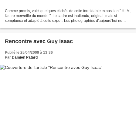
Comme promis, voici quelques clichés de cette formidable exposition " HLM,
l'autre merveille du monde ". Le cadre est inattendu, original, mais si
somptueux et adapté à cette expo... Les photographies d'aujourd'hui ne
seront que des plans larges, pour...
Rencontre avec Guy Isaac
Publié le 25/04/2009 à 13:36
Par
Damien Patard