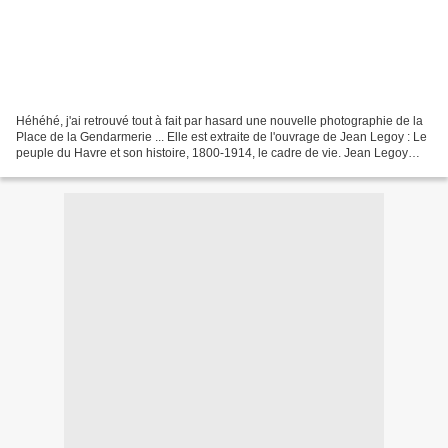
Héhéhé, j'ai retrouvé tout à fait par hasard une nouvelle photographie de la
Place de la Gendarmerie ... Elle est extraite de l'ouvrage de Jean Legoy : Le
peuple du Havre et son histoire, 1800-1914, le cadre de vie. Jean Legoy
précise que cette photographie...