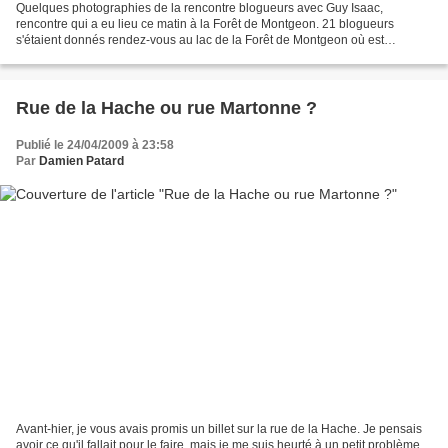
Quelques photographies de la rencontre blogueurs avec Guy Isaac,
rencontre qui a eu lieu ce matin à la Forêt de Montgeon. 21 blogueurs
s'étaient donnés rendez-vous au lac de la Forêt de Montgeon où est
exposée jusqu'au 27 avril l'exposition "HLM, l'autre...
Rue de la Hache ou rue Martonne ?
Publié le 24/04/2009 à 23:58
Par
Damien Patard
Avant-hier, je vous avais promis un billet sur la rue de la Hache. Je pensais
avoir ce qu'il fallait pour le faire, mais je me suis heurté à un petit problème